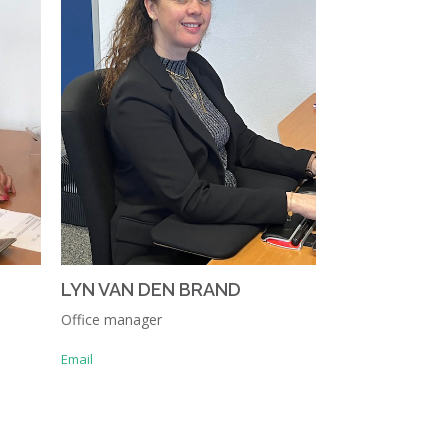
LYN VAN DEN BRAND
WILMA VAN 
Office manager
Schadebehandel
Email
Email