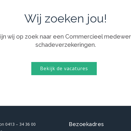
Wij zoeken jou!
ijn wij op zoek naar een
Commercieel medewerker
schadeverzekeringen
.
Bekijk de vacatures
Bezoekadres
oon
0413 – 34 36 00