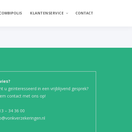
 COMBIPOLIS
KLANTENSERVICE
CONTACT
Schade melden
Wijziging doorgeven
vies?
t u geïnteresseerd in een vrijblijvend gesprek?
em contact met ons op!
13 – 34 36 00
fo@vonkverzekeringen.nl