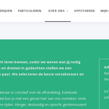
DRIJVEN
PARTICULIEREN
OVER ONS
HYPOTHEKEN
MIJN
Vonk Verzekeringen
Vacatures
ht leren kennen, zodat we weten wat jij nodig
Ad
n en dromen in gedachten stellen we een
Ben
e past. We selecteren de beste verzekeraars en
Ne
04
keraar in conclaaf over de afhandeling. Eventuele
in
nkel kun je met een gerust hart aan ons overlaten. Vonk
re tijden. Integer, deskundig en oprecht geïnteresseerd